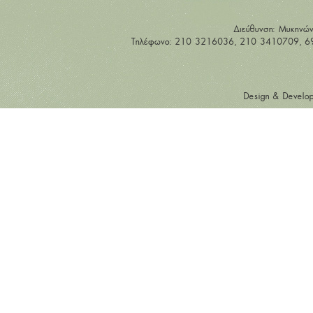
Διεύθυνση: Μυκηνώ
Tηλέφωνο: 210 3216036, 210 3410709, 697
Design & Develo