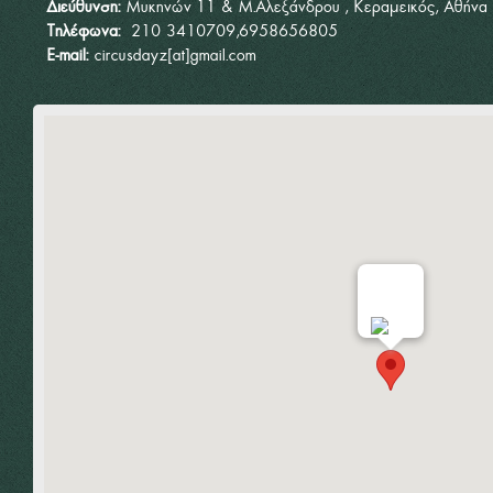
Διεύθυνση:
Μυκηνών 11 & Μ.Αλεξάνδρου , Κεραμεικός, Αθήνα
Τηλέφωνα:
210 3410709,6958656805
E-mail:
circusdayz[at]gmail.com